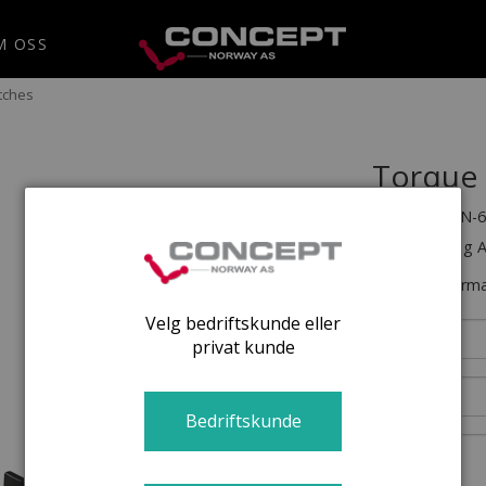
M OSS
tches
Torque 
Artikelnr:
CN-6
Til X-Racks og 
Skriv inn inform
Velg bedriftskunde eller
privat kunde
Bedriftskunde