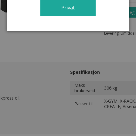
Privat
Kontakt meg
Levering: Umiddel
Spesifikasjon
Maks
306 kg
brukervekt
kpress o.l.
X-GYM, X-RACK, 
Passer til
CREATE, Arsena