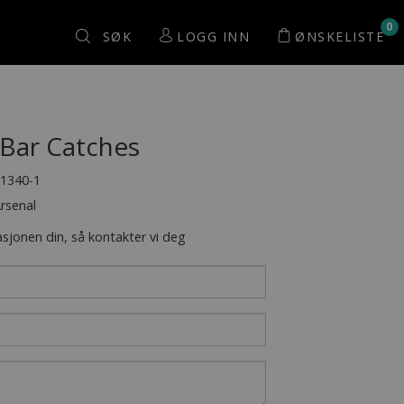
0
Søk
LOGG INN
ØNSKELISTE
Bar Catches
1340-1
Arsenal
asjonen din, så kontakter vi deg