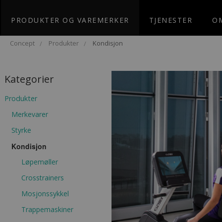
I
PRODUKTER OG VAREMERKER
TJENESTER
O
Ønskeliste
Hoppa
Concept
Produkter
Kondisjon
till
innehållet
Kondisjon
Kategorier
Produkter
Merkevarer
Styrke
Kondisjon
Løpemøller
Crosstrainers
Mosjonssykkel
Trappemaskiner