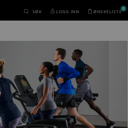
0
Søk
LOGG INN
ØNSKELISTE