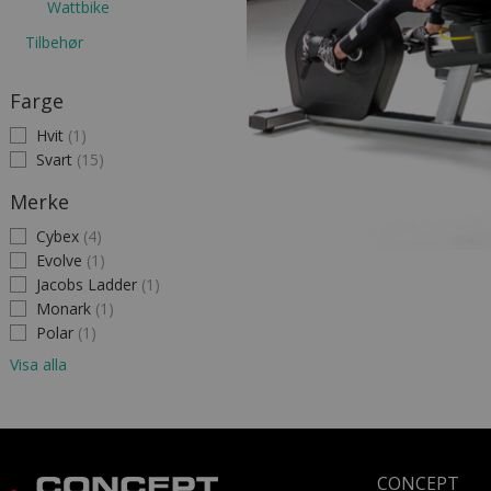
Wattbike
Tilbehør
Farge
Hvit
(1)
Svart
(15)
Merke
Cybex
(4)
Evolve
(1)
Jacobs Ladder
(1)
Monark
(1)
Polar
(1)
Visa alla
CONCEPT