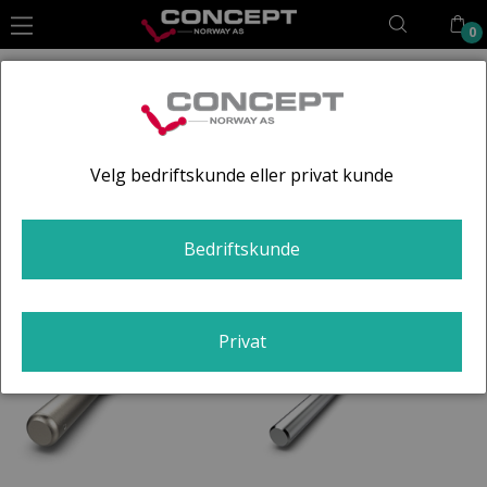
0
Vektstenger
Hoppa
till
innehållet
Kategorier
Filtrera
Sortera
Velg bedriftskunde eller privat kunde
Bedriftskunde
Privat