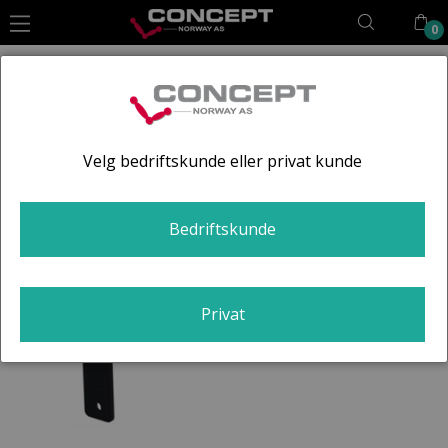
0
Hoppa
till
innehållet
Velg bedriftskunde eller privat kunde
Bedriftskunde
Privat